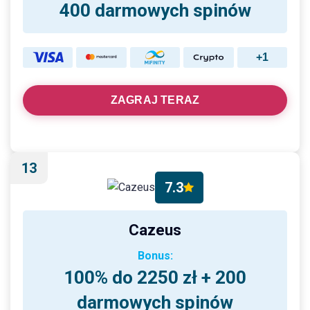
400 darmowych spinów
+1
ZAGRAJ TERAZ
13
7.3
Cazeus
Bonus:
100% do 2250 zł + 200
darmowych spinów