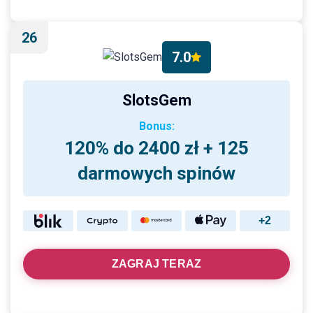
26
7.0
SlotsGem
Bonus:
120% do 2400 zł + 125
darmowych spinów
+2
ZAGRAJ TERAZ