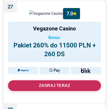
27
7.0
Vegazone Casino
Bonus:
Pakiet 260% do 11500 PLN +
260 DS
ZAGRAJ TERAZ