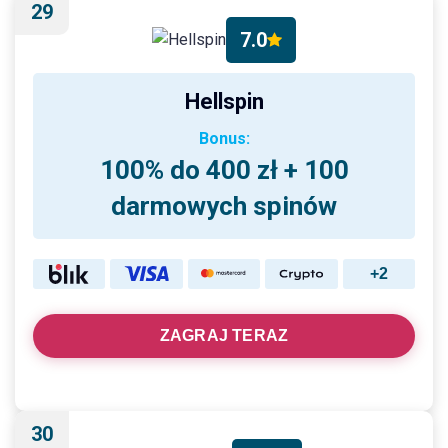
29
7.0
Hellspin
Bonus:
100% do 400 zł + 100
darmowych spinów
+2
ZAGRAJ TERAZ
30