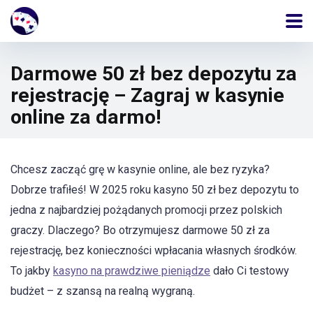
Darmowe 50 zł bez depozytu za
rejestrację – Zagraj w kasynie
online za darmo!
Chcesz zacząć grę w kasynie online, ale bez ryzyka?
Dobrze trafiłeś! W 2025 roku kasyno 50 zł bez depozytu to
jedna z najbardziej pożądanych promocji przez polskich
graczy. Dlaczego? Bo otrzymujesz darmowe 50 zł za
rejestrację, bez konieczności wpłacania własnych środków.
To jakby
kasyno na prawdziwe pieniądze
dało Ci testowy
budżet – z szansą na realną wygraną.