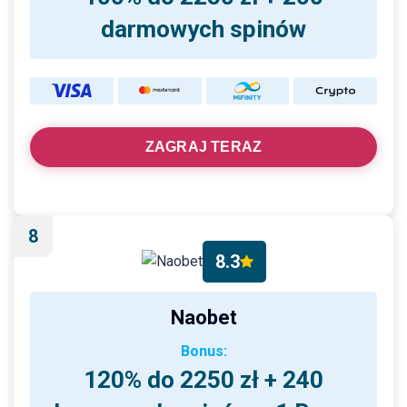
darmowych spinów
ZAGRAJ TERAZ
8
8.3
Naobet
Bonus:
120% do 2250 zł + 240