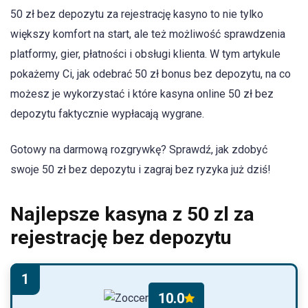
50 zł bez depozytu za rejestrację kasyno to nie tylko
większy komfort na start, ale też możliwość sprawdzenia
platformy, gier, płatności i obsługi klienta. W tym artykule
pokażemy Ci, jak odebrać 50 zł bonus bez depozytu, na co
możesz je wykorzystać i które kasyna online 50 zł bez
depozytu faktycznie wypłacają wygrane.
Gotowy na darmową rozgrywkę? Sprawdź, jak zdobyć
swoje 50 zł bez depozytu i zagraj bez ryzyka już dziś!
Najlepsze kasyna z 50 zl za
rejestrację bez depozytu
1
10.0