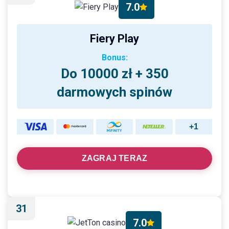
7.0
Fiery Play
Bonus:
Do 10000 zł + 350
darmowych spinów
+1
ZAGRAJ TERAZ
31
7.0