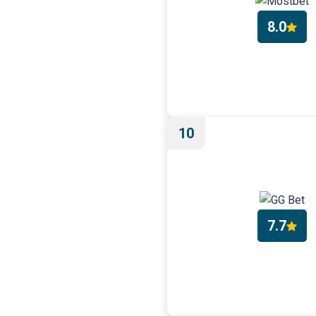
8.0
10
7.7