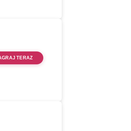
AGRAJ TERAZ