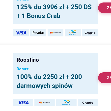
125% do 3996 zł + 250 DS
Z
+ 1 Bonus Crab
Roostino
Bonus:
100% do 2250 zł + 200
Z
darmowych spinów