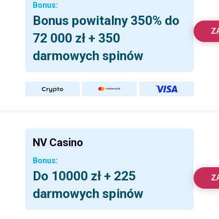
Bonus:
Bonus powitalny 350% do
Z
72 000 zł + 350
darmowych spinów
NV Casino
Bonus:
Do 10000 zł + 225
Z
darmowych spinów