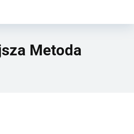
jsza Metoda